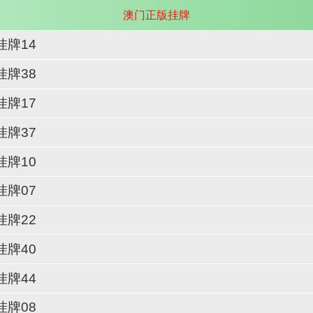
澳门正版挂牌
挂牌14
挂牌38
挂牌17
挂牌37
挂牌10
挂牌07
挂牌22
挂牌40
挂牌44
挂牌08