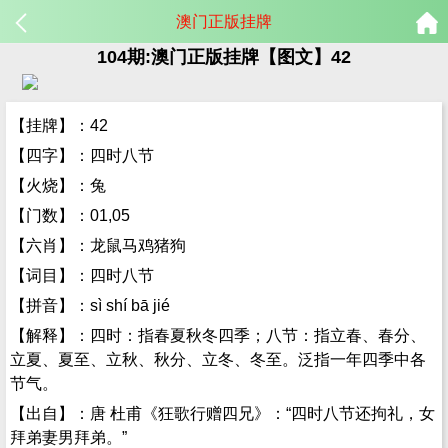
澳门正版挂牌
104期:澳门正版挂牌【图文】42
【挂牌】：42
【四字】：四时八节
【火烧】：兔
【门数】：01,05
【六肖】：龙鼠马鸡猪狗
【词目】：四时八节
【拼音】：sì shí bā jié
【解释】：四时：指春夏秋冬四季；八节：指立春、春分、
立夏、夏至、立秋、秋分、立冬、冬至。泛指一年四季中各
节气。
【出自】：唐 杜甫《狂歌行赠四兄》：“四时八节还拘礼，女
拜弟妻男拜弟。”