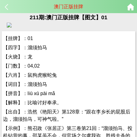
澳门正版挂牌
211期:澳门正版挂牌【图文】01
【挂牌】：01
【四字】：溜须拍马
【火烧】：龙
【门数】：04,02
【六肖】：鼠狗虎猴蛇兔
【词目】：溜须拍马
【拼音】：liū xū pāi mǎ
【解释】：比喻讨好奉承。
【出自】：浩然《艳阳天》第128章：“跟在李乡长的屁股后
边，溜须拍马，可神气啦。”
【示例】：熊召政《张居正》第三卷第21回：“溜须拍马、投
机钻营的事，邵某虽不会，但官场之尔虞我诈、胜残去杀的