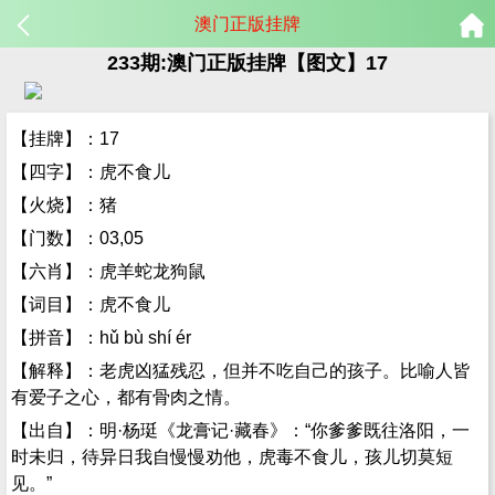
澳门正版挂牌
233期:澳门正版挂牌【图文】17
【挂牌】：17
【四字】：虎不食儿
【火烧】：猪
【门数】：03,05
【六肖】：虎羊蛇龙狗鼠
【词目】：虎不食儿
【拼音】：hǔ bù shí ér
【解释】：老虎凶猛残忍，但并不吃自己的孩子。比喻人皆
有爱子之心，都有骨肉之情。
【出自】：明·杨珽《龙膏记·藏春》：“你爹爹既往洛阳，一
时未归，待异日我自慢慢劝他，虎毒不食儿，孩儿切莫短
见。”