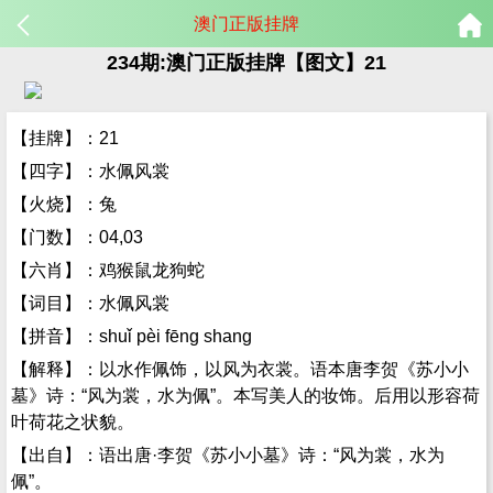
澳门正版挂牌
234期:澳门正版挂牌【图文】21
【挂牌】：21
【四字】：水佩风裳
【火烧】：兔
【门数】：04,03
【六肖】：鸡猴鼠龙狗蛇
【词目】：水佩风裳
【拼音】：shuǐ pèi fēng shang
【解释】：以水作佩饰，以风为衣裳。语本唐李贺《苏小小
墓》诗：“风为裳，水为佩”。本写美人的妆饰。后用以形容荷
叶荷花之状貌。
【出自】：语出唐·李贺《苏小小墓》诗：“风为裳，水为
佩”。