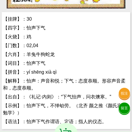
【挂牌】：30
【四字】：怡声下气
【火烧】：鸡
【门数】：02,04
【六肖】：羊兔牛狗蛇龙
【词目】：怡声下气
【拼音】：yí shēng xià qì
【解释】：怡声：声音和悦；下气：态度恭顺。形容声音柔
和，态度恭顺。
投注
【出自】：《礼记·内则》：“下气怡声，问衣燠寒。”
【示例】：怡声下气，不惮劬劳。（北齐 颜之推《颜氏家训
留言
勉学》）
【语法】：怡声下气作谓语、定语；指人的仪态。