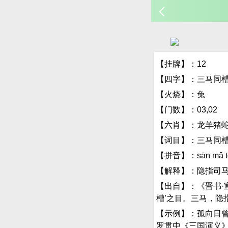
【挂牌】：12
【四字】：三马同
【火烧】：兔
【门数】：03,02
【六肖】：龙羊猪
【词目】：三马同
【拼音】：sān mǎ tó
【解释】：隐指司
【出自】：《晋书·
槽’之目。三马，隐
【示例】：孤向日
罗贯中《三国演义