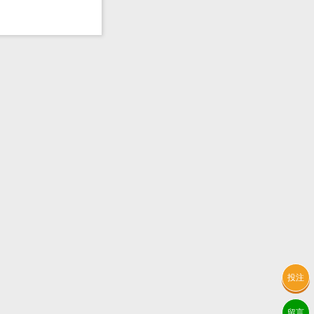
投注
留言