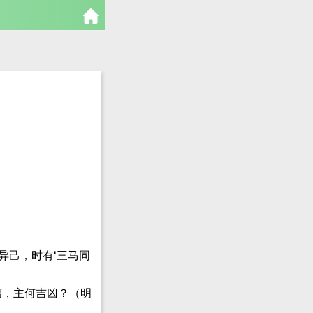
异己，时有‘三马同
槽，主何吉凶？（明