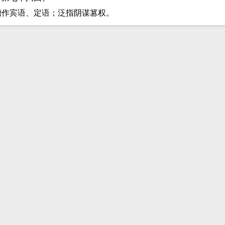
槽作宾语、定语；泛指阴谋篡权。