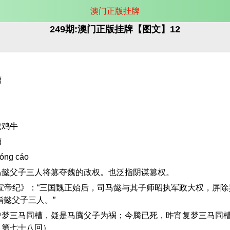
澳门正版挂牌
249期:澳门正版挂牌【图文】12
槽
蛇鸡牛
槽
ng cáo
马懿父子三人将篡夺魏的政权。也泛指阴谋篡权。
宣帝纪》：“三国魏正始后，司马懿与其子师昭执军政大权，屏除
指懿父子三人。”
曾梦三马同槽，疑是马腾父子为祸；今腾已死，昨宵复梦三马同
》第七十八回）