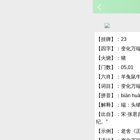
【挂牌】：23
【四字】：变化万
【火烧】：猪
【门数】：05,01
【六肖】：羊兔鼠
【词目】：变化万
【拼音】：biàn huà 
【解释】：端：头
【出自】：宋·张君
纪。”
【示例】：老舍《正