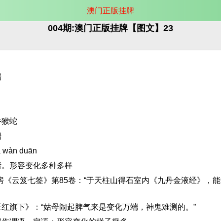
澳门正版挂牌
004期:澳门正版挂牌【图文】23
端
牛猴蛇
端
wàn duān
绪。形容变化多种多样
房《云笈七签》第85卷：“于天柱山得石室内《九丹金液经》，
红旗下》：“姑母闹起脾气来是变化万端，神鬼难测的。”