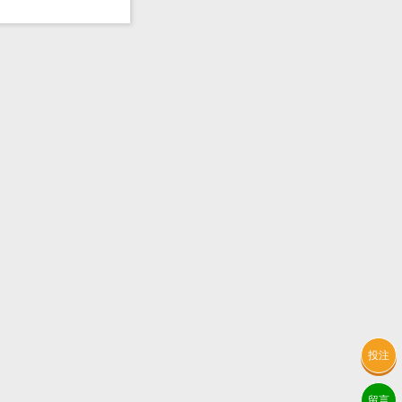
投注
留言