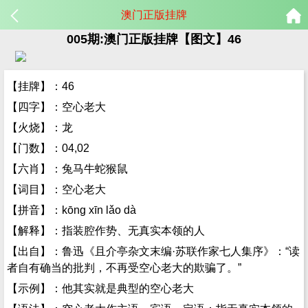
澳门正版挂牌
005期:澳门正版挂牌【图文】46
【挂牌】：46
【四字】：空心老大
【火烧】：龙
【门数】：04,02
【六肖】：兔马牛蛇猴鼠
【词目】：空心老大
【拼音】：kōng xīn lǎo dà
【解释】：指装腔作势、无真实本领的人
【出自】：鲁迅《且介亭杂文末编·苏联作家七人集序》：“读
者自有确当的批判，不再受空心老大的欺骗了。”
【示例】：他其实就是典型的空心老大