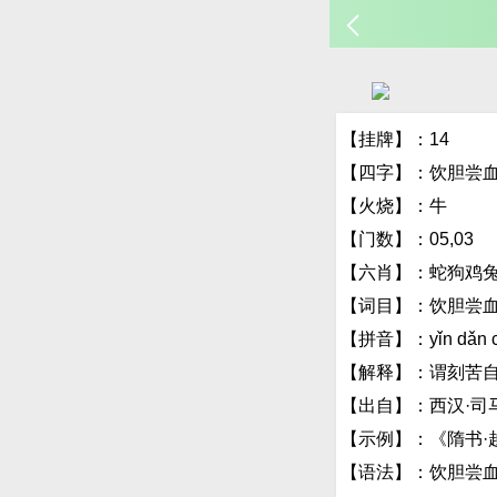
【挂牌】：14
【四字】：饮胆尝
【火烧】：牛
【门数】：05,03
【六肖】：蛇狗鸡
【词目】：饮胆尝
【拼音】：yǐn dǎn c
【解释】：谓刻苦
【出自】：西汉·司
【示例】：《隋书·
【语法】：饮胆尝