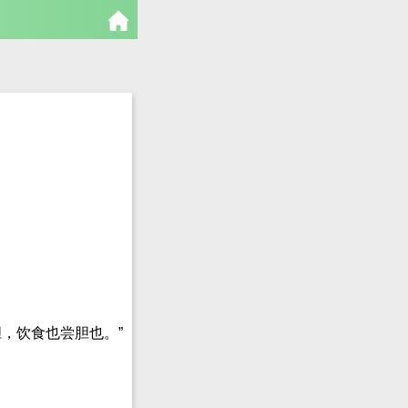
，饮食也尝胆也。”