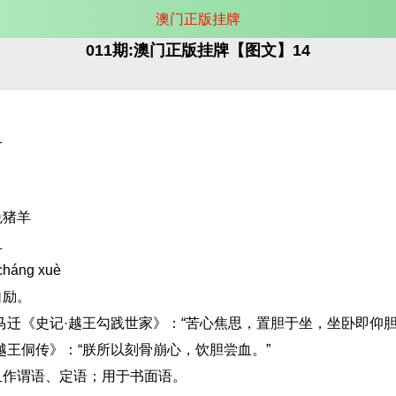
澳门正版挂牌
011期:澳门正版挂牌【图文】14
血
兔猪羊
血
háng xuè
自励。
马迁《史记·越王勾践世家》：“苦心焦思，置胆于坐，坐卧即仰胆
越王侗传》：“朕所以刻骨崩心，饮胆尝血。”
血作谓语、定语；用于书面语。