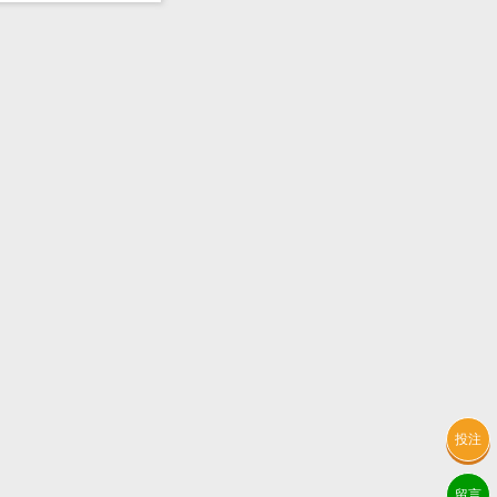
投注
留言