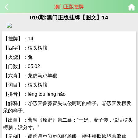
澳门正版挂牌
019期:澳门正版挂牌【图文】14
【挂牌】：14
【四字】：楞头楞脑
【火烧】：兔
【门数】：05,02
【六肖】：龙虎马鸡羊猴
【词目】：楞头楞脑
【拼音】：léng tóu léng nǎo
【解释】：①形容鲁莽冒失或傻呵呵的样子。②形容发楞发
呆的样子。
【出自】：曹禺《原野》第二幕：“干妈，虎子傻，说话楞头
楞脑，没分寸。”
【示例】：调度员忽闪忽闪眨着眼，楞头楞脑地望着梁建。