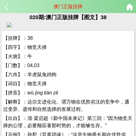
澳门正版挂牌
020期:澳门正版挂牌【图文】38
【挂牌】：38
【四字】：物竞天择
【火烧】：牛
【门数】：04,03
【六肖】：羊虎鼠兔鸡狗
【词目】：物竞天择
【拼音】：wù jìng tiān zé
【解释】：达尔文进化论。谓万物在优胜劣汰的竞争中，通
过变异、遗传和自然选择的发展过程。
【出自】：清·梁启超《新中国未来记》第三回：“因为物竞天
择的公理，必要顺应著那时势的，才能够生存。”
【示例】：孙犁《芸斋琐谈》：“这是生物界长期在优胜劣