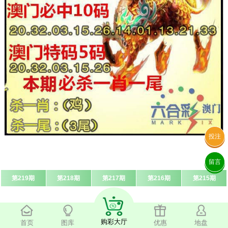
投注
留言
第219期
第218期
第217期
第216期
第215期
购彩大厅
首页
图库
优惠
地盘