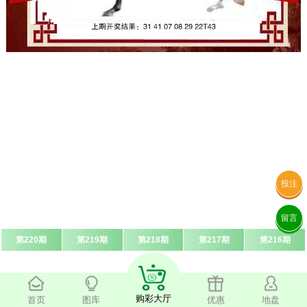
投注
留言
第220期
第219期
第218期
第217期
第216期
购彩大厅
首页
图库
优惠
地盘