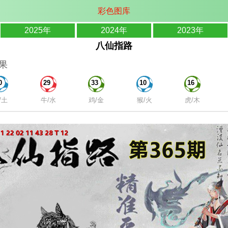
彩色图库
2025年
2024年
2023年
八仙指路
果
0
29
33
10
16
/土
牛/水
鸡/金
猴/火
虎/木