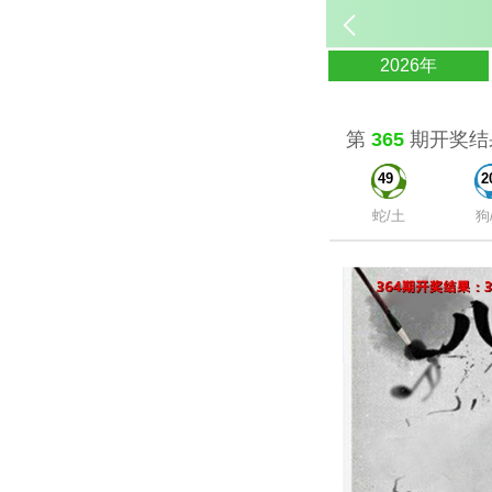
2026年
第
365
期开奖结
49
2
蛇/土
狗